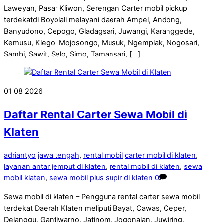
Laweyan, Pasar Kliwon, Serengan Carter mobil pickup
terdekatdi Boyolali melayani daerah Ampel, Andong,
Banyudono, Cepogo, Gladagsari, Juwangi, Karanggede,
Kemusu, Klego, Mojosongo, Musuk, Ngemplak, Nogosari,
Sambi, Sawit, Selo, Simo, Tamansari, […]
01
08
2026
Daftar Rental Carter Sewa Mobil di
Klaten
adriantyo
jawa tengah
,
rental mobil
carter mobil di klaten
,
layanan antar jemput di klaten
,
rental mobil di klaten
,
sewa
mobil klaten
,
sewa mobil plus supir di klaten
0
Sewa mobil di klaten – Pengguna rental carter sewa mobil
terdekat Daerah Klaten meliputi Bayat, Cawas, Ceper,
Delanggu, Gantiwarno, Jatinom, Jogonalan, Juwiring,