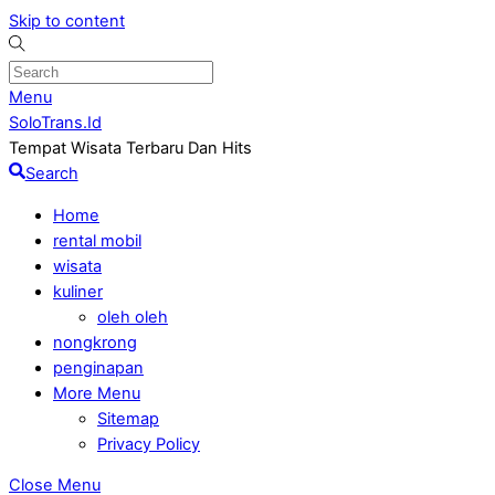
Skip to content
Menu
SoloTrans.Id
Tempat Wisata Terbaru Dan Hits
Search
Home
rental mobil
wisata
kuliner
oleh oleh
nongkrong
penginapan
More Menu
Sitemap
Privacy Policy
Close Menu