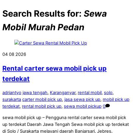
Search Results for:
Sewa
Mobil Murah Pedan
04
08
2026
Rental carter sewa mobil pick up
terdekat
adriantyo
jawa tengah
,
Karanganyar
,
rental mobil
,
solo
,
surakarta
carter mobil pick up
,
jasa sewa pick up
,
mobil pick up
terdekat
,
rental mobil pick up
,
sewa mobil pickup
0
sewa mobil pick up – Pengguna rental carter sewa mobil pick
up terdekat Daerah Jawa Tengah Sewa mobil pick up terdekat
di Solo / Surakarta melayani daerah Banjarsari, Jebres,