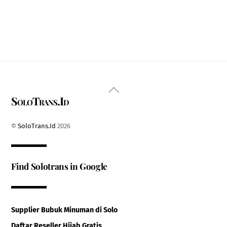
Back
SoloTrans.Id
To
Top
©
SoloTrans.Id
2026
Find Solotrans in Google
Supplier Bubuk Minuman di Solo
Daftar Reseller Hijab Gratis