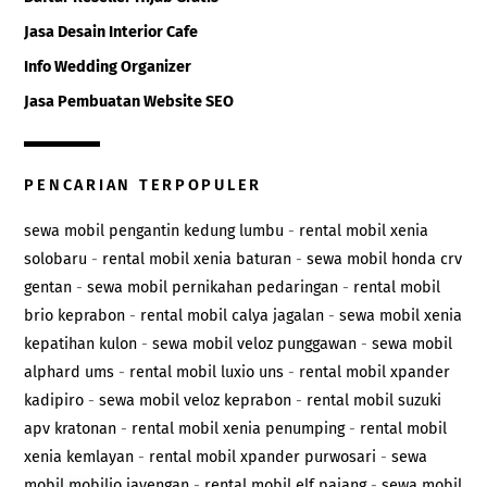
Jasa Desain Interior Cafe
Info Wedding Organizer
Jasa Pembuatan Website SEO
PENCARIAN TERPOPULER
sewa mobil pengantin kedung lumbu
-
rental mobil xenia
solobaru
-
rental mobil xenia baturan
-
sewa mobil honda crv
gentan
-
sewa mobil pernikahan pedaringan
-
rental mobil
brio keprabon
-
rental mobil calya jagalan
-
sewa mobil xenia
kepatihan kulon
-
sewa mobil veloz punggawan
-
sewa mobil
alphard ums
-
rental mobil luxio uns
-
rental mobil xpander
kadipiro
-
sewa mobil veloz keprabon
-
rental mobil suzuki
apv kratonan
-
rental mobil xenia penumping
-
rental mobil
xenia kemlayan
-
rental mobil xpander purwosari
-
sewa
mobil mobilio jayengan
-
rental mobil elf pajang
-
sewa mobil