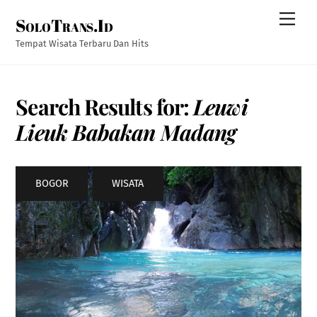
Skip
Men
SoloTrans.Id
to
content
Tempat Wisata Terbaru Dan Hits
Search Results for:
Leuwi
Lieuk Babakan Madang
BOGOR
,
WISATA