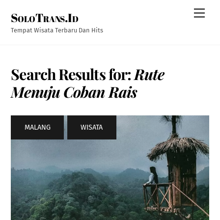
Skip
Men
SoloTrans.Id
to
content
Tempat Wisata Terbaru Dan Hits
Search Results for:
Rute
Menuju Coban Rais
MALANG
,
WISATA