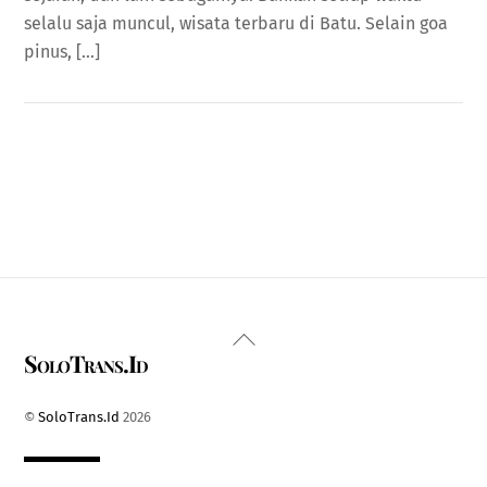
selalu saja muncul, wisata terbaru di Batu. Selain goa
pinus, […]
Back
SoloTrans.Id
To
Top
©
SoloTrans.Id
2026