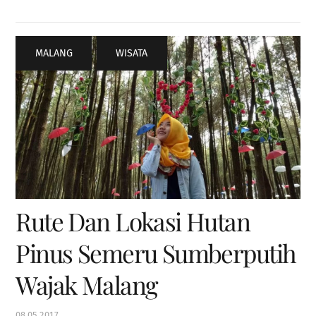
MALANG
,
WISATA
Rute Dan Lokasi Hutan
Pinus Semeru Sumberputih
Wajak Malang
08
05
2017