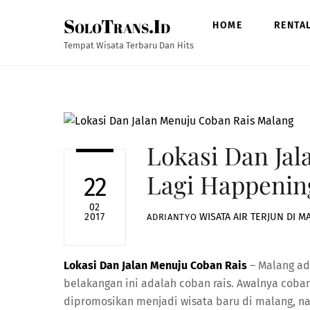
Skip
SoloTrans.Id
to
HOME
RENTA
content
Tempat Wisata Terbaru Dan Hits
Lokasi Dan Jal
Lagi Happenin
22
02
WISATA
AIR TERJUN DI M
2017
ADRIANTYO
Lokasi Dan Jalan Menuju Coban Rais
– Malang ad
belakangan ini adalah coban rais. Awalnya coba
dipromosikan menjadi wisata baru di malang, nam