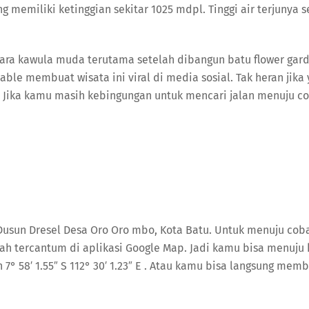
emiliki ketinggian sekitar 1025 mdpl. Tinggi air terjunya s
para kawula muda terutama setelah dibangun batu flower gard
able membuat wisata ini viral di media sosial. Tak heran jik
 Jika kamu masih kebingungan untuk mencari jalan menuju cob
 di Dusun Dresel Desa Oro Oro mbo, Kota Batu. Untuk menuju co
udah tercantum di aplikasi Google Map. Jadi kamu bisa menuju
 7° 58′ 1.55″ S 112° 30′ 1.23″ E . Atau kamu bisa langsung 