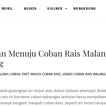
L MOBIL
WISATA
KULINER
NONGKRONG
an Menuju Coban Rais Malang
g
ALANG
,
HARGA TIKET MASUK COBAN RAIS
,
LOKASI COBAN RAIS MALANG
alah gudangnya air terjun atau dalam bahasa setempat diseb
n rais ini bernama coban sabrangan lantaran harus menyebran
anya berganti menjadi Coban Rais. Seperti air terjun lainya d