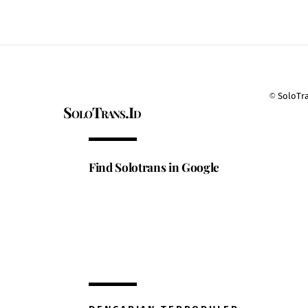
©
SoloTr
SoloTrans.Id
Find Solotrans in Google