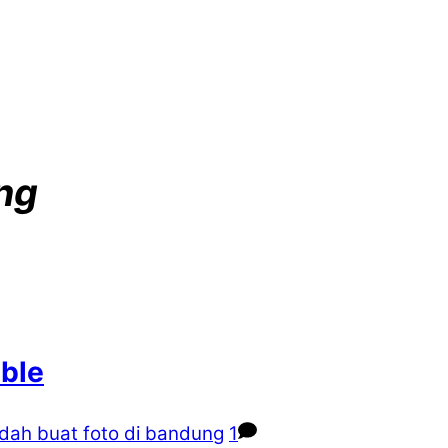
ng
ble
dah buat foto di bandung
1