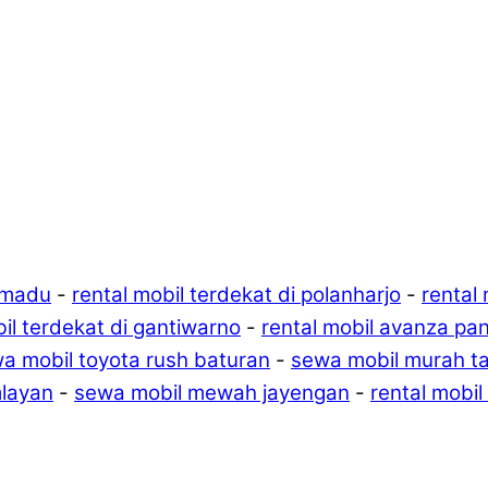
omadu
-
rental mobil terdekat di polanharjo
-
rental
bil terdekat di gantiwarno
-
rental mobil avanza pa
a mobil toyota rush baturan
-
sewa mobil murah t
mlayan
-
sewa mobil mewah jayengan
-
rental mobil