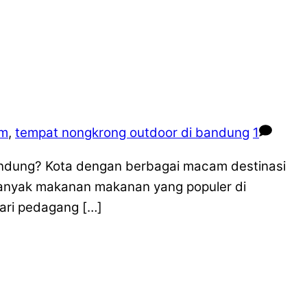
am
,
tempat nongkrong outdoor di bandung
1
ndung? Kota dengan berbagai macam destinasi
Banyak makanan makanan yang populer di
dari pedagang […]