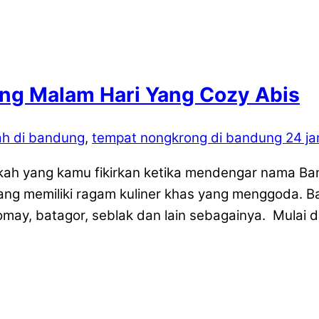
ng Malam Hari Yang Cozy Abis
ah di bandung
,
tempat nongkrong di bandung 24 j
ah yang kamu fikirkan ketika mendengar nama Ba
ang memiliki ragam kuliner khas yang menggoda. 
iomay, batagor, seblak dan lain sebagainya. Mulai 