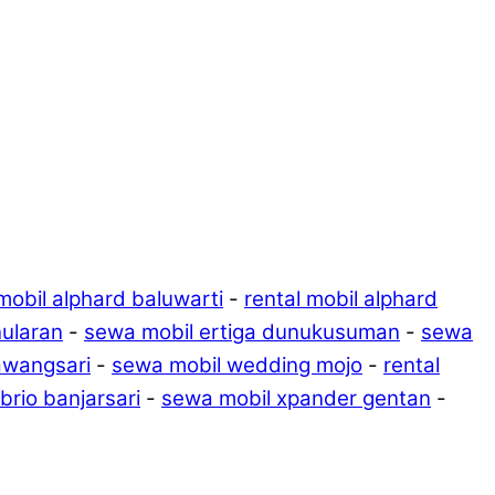
 mobil alphard baluwarti
-
rental mobil alphard
nularan
-
sewa mobil ertiga dunukusuman
-
sewa
awangsari
-
sewa mobil wedding mojo
-
rental
 brio banjarsari
-
sewa mobil xpander gentan
-