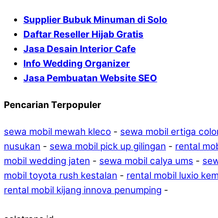
Supplier Bubuk Minuman di Solo
Daftar Reseller Hijab Gratis
Jasa Desain Interior Cafe
Info Wedding Organizer
Jasa Pembuatan Website SEO
Pencarian Terpopuler
sewa mobil mewah kleco
-
sewa mobil ertiga col
nusukan
-
sewa mobil pick up gilingan
-
rental mo
mobil wedding jaten
-
sewa mobil calya ums
-
sew
mobil toyota rush kestalan
-
rental mobil luxio ke
rental mobil kijang innova penumping
-