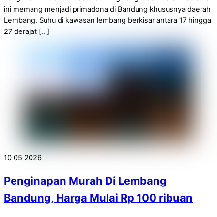
ini memang menjadi primadona di Bandung khususnya daerah
Lembang. Suhu di kawasan lembang berkisar antara 17 hingga
27 derajat […]
10
05
2026
Penginapan Murah Di Lembang
Bandung, Harga Mulai Rp 100 ribuan