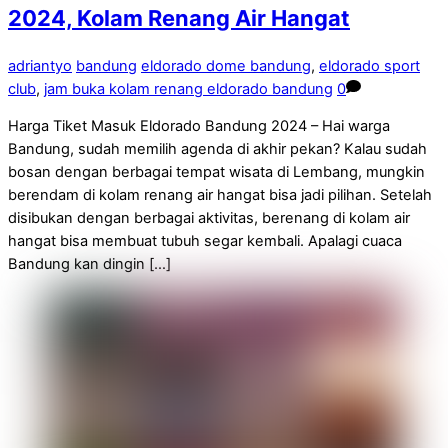
2024, Kolam Renang Air Hangat
adriantyo
bandung
eldorado dome bandung
,
eldorado sport
club
,
jam buka kolam renang eldorado bandung
0
Harga Tiket Masuk Eldorado Bandung 2024 – Hai warga
Bandung, sudah memilih agenda di akhir pekan? Kalau sudah
bosan dengan berbagai tempat wisata di Lembang, mungkin
berendam di kolam renang air hangat bisa jadi pilihan. Setelah
disibukan dengan berbagai aktivitas, berenang di kolam air
hangat bisa membuat tubuh segar kembali. Apalagi cuaca
Bandung kan dingin […]