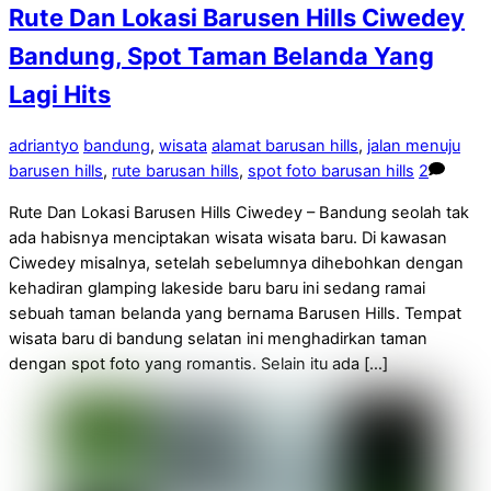
Rute Dan Lokasi Barusen Hills Ciwedey
Bandung, Spot Taman Belanda Yang
Lagi Hits
adriantyo
bandung
,
wisata
alamat barusan hills
,
jalan menuju
barusen hills
,
rute barusan hills
,
spot foto barusan hills
2
Rute Dan Lokasi Barusen Hills Ciwedey – Bandung seolah tak
ada habisnya menciptakan wisata wisata baru. Di kawasan
Ciwedey misalnya, setelah sebelumnya dihebohkan dengan
kehadiran glamping lakeside baru baru ini sedang ramai
sebuah taman belanda yang bernama Barusen Hills. Tempat
wisata baru di bandung selatan ini menghadirkan taman
dengan spot foto yang romantis. Selain itu ada […]