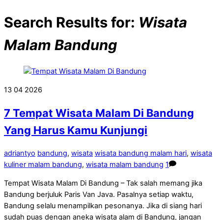
Search Results for:
Wisata
Malam Bandung
13
04
2026
7 Tempat Wisata Malam Di Bandung
Yang Harus Kamu Kunjungi
adriantyo
bandung
,
wisata
wisata bandung malam hari
,
wisata
kuliner malam bandung
,
wisata malam bandung
1
Tempat Wisata Malam Di Bandung – Tak salah memang jika
Bandung berjuluk Paris Van Java. Pasalnya setiap waktu,
Bandung selalu menampilkan pesonanya. Jika di siang hari
sudah puas dengan aneka wisata alam di Bandung, jangan