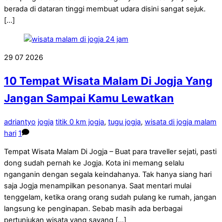
berada di dataran tinggi membuat udara disini sangat sejuk.
[…]
29
07
2026
10 Tempat Wisata Malam Di Jogja Yang
Jangan Sampai Kamu Lewatkan
adriantyo
jogja
titik 0 km jogja
,
tugu jogja
,
wisata di jogja malam
hari
1
Tempat Wisata Malam Di Jogja – Buat para traveller sejati, pasti
dong sudah pernah ke Jogja. Kota ini memang selalu
nganganin dengan segala keindahanya. Tak hanya siang hari
saja Jogja menampilkan pesonanya. Saat mentari mulai
tenggelam, ketika orang orang sudah pulang ke rumah, jangan
langsung ke penginapan. Sebab masih ada berbagai
pertunjukan wisata yang sayang […]