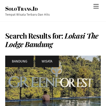
Skip
Men
SoloTrans.Id
to
content
Tempat Wisata Terbaru Dan Hits
Search Results for:
Lokasi The
Lodge Bandung
BANDUNG
,
WISATA