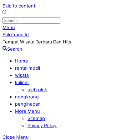
Skip to content
Menu
SoloTrans.Id
Tempat Wisata Terbaru Dan Hits
Search
Home
rental mobil
wisata
kuliner
oleh oleh
nongkrong
penginapan
More Menu
Sitemap
Privacy Policy
Close Menu