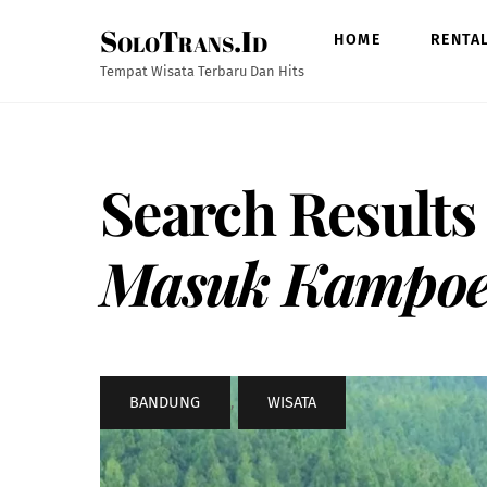
Skip
SoloTrans.Id
to
HOME
RENTA
content
Tempat Wisata Terbaru Dan Hits
Search Results
Masuk Kampoe
BANDUNG
,
WISATA