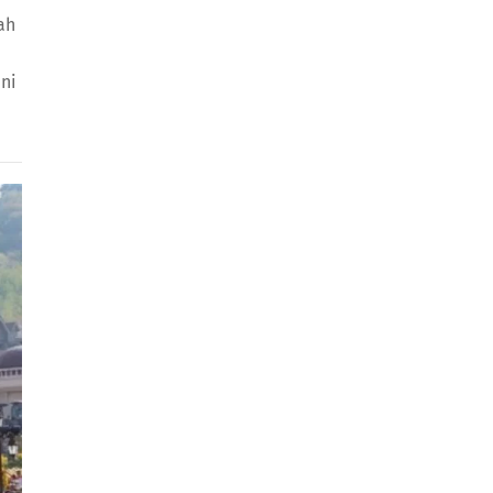
ah
ni