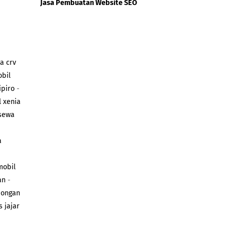
Jasa Pembuatan Website SEO
a crv
obil
ipiro
-
 xenia
sewa
a
mobil
an
-
dongan
s jajar