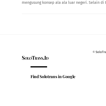
mengusung konsep ala ala luar negeri. Selain di 
©
SoloTr
SoloTrans.Id
Find Solotrans in Google