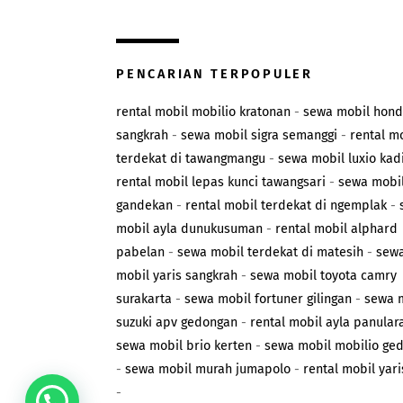
PENCARIAN TERPOPULER
rental mobil mobilio kratonan
-
sewa mobil hond
sangkrah
-
sewa mobil sigra semanggi
-
rental m
terdekat di tawangmangu
-
sewa mobil luxio kad
rental mobil lepas kunci tawangsari
-
sewa mobil
gandekan
-
rental mobil terdekat di ngemplak
-
mobil ayla dunukusuman
-
rental mobil alphard
pabelan
-
sewa mobil terdekat di matesih
-
sew
mobil yaris sangkrah
-
sewa mobil toyota camry
surakarta
-
sewa mobil fortuner gilingan
-
sewa 
suzuki apv gedongan
-
rental mobil ayla panular
sewa mobil brio kerten
-
sewa mobil mobilio ge
-
sewa mobil murah jumapolo
-
rental mobil yari
-