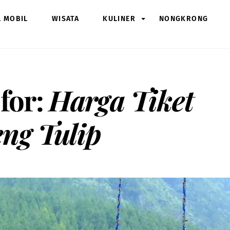
L MOBIL
WISATA
KULINER
NONGKRONG
 for:
Harga Tiket
ng Tulip