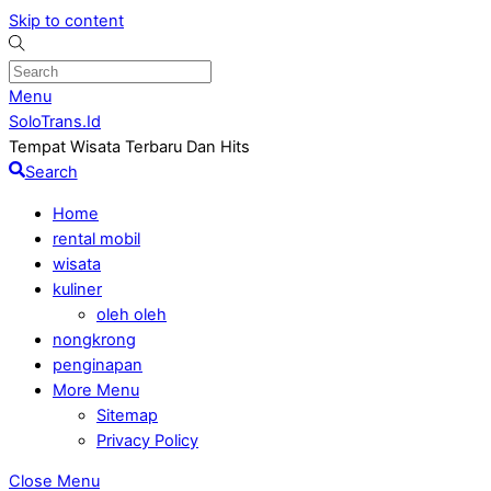
Skip to content
Menu
SoloTrans.Id
Tempat Wisata Terbaru Dan Hits
Search
Home
rental mobil
wisata
kuliner
oleh oleh
nongkrong
penginapan
More Menu
Sitemap
Privacy Policy
Close Menu