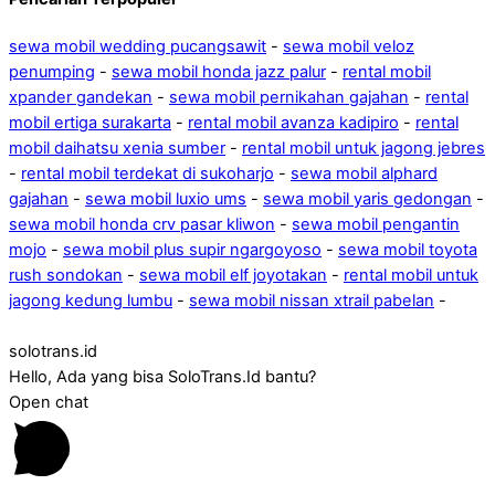
sewa mobil wedding pucangsawit
-
sewa mobil veloz
penumping
-
sewa mobil honda jazz palur
-
rental mobil
xpander gandekan
-
sewa mobil pernikahan gajahan
-
rental
mobil ertiga surakarta
-
rental mobil avanza kadipiro
-
rental
mobil daihatsu xenia sumber
-
rental mobil untuk jagong jebres
-
rental mobil terdekat di sukoharjo
-
sewa mobil alphard
gajahan
-
sewa mobil luxio ums
-
sewa mobil yaris gedongan
-
sewa mobil honda crv pasar kliwon
-
sewa mobil pengantin
mojo
-
sewa mobil plus supir ngargoyoso
-
sewa mobil toyota
rush sondokan
-
sewa mobil elf joyotakan
-
rental mobil untuk
jagong kedung lumbu
-
sewa mobil nissan xtrail pabelan
-
solotrans.id
Hello, Ada yang bisa SoloTrans.Id bantu?
Open chat