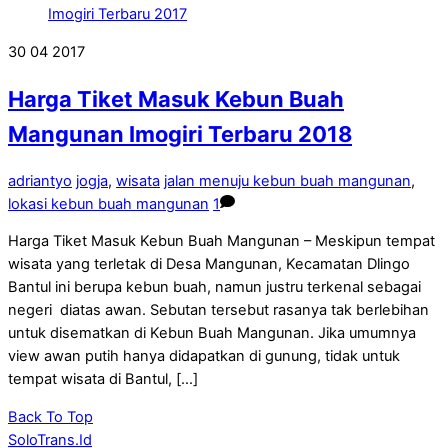
30
04
2017
Harga Tiket Masuk Kebun Buah
Mangunan Imogiri Terbaru 2018
adriantyo
jogja
,
wisata
jalan menuju kebun buah mangunan
,
lokasi kebun buah mangunan
1
Harga Tiket Masuk Kebun Buah Mangunan – Meskipun tempat
wisata yang terletak di Desa Mangunan, Kecamatan Dlingo
Bantul ini berupa kebun buah, namun justru terkenal sebagai
negeri diatas awan. Sebutan tersebut rasanya tak berlebihan
untuk disematkan di Kebun Buah Mangunan. Jika umumnya
view awan putih hanya didapatkan di gunung, tidak untuk
tempat wisata di Bantul, […]
Back To Top
SoloTrans.Id