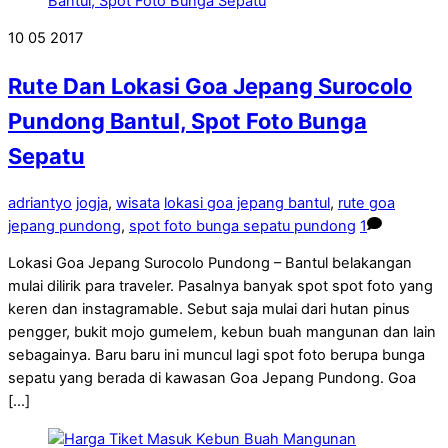
10
05
2017
Rute Dan Lokasi Goa Jepang Surocolo
Pundong Bantul, Spot Foto Bunga
Sepatu
adriantyo
jogja
,
wisata
lokasi goa jepang bantul
,
rute goa
jepang pundong
,
spot foto bunga sepatu pundong
1
Lokasi Goa Jepang Surocolo Pundong – Bantul belakangan
mulai dilirik para traveler. Pasalnya banyak spot spot foto yang
keren dan instagramable. Sebut saja mulai dari hutan pinus
pengger, bukit mojo gumelem, kebun buah mangunan dan lain
sebagainya. Baru baru ini muncul lagi spot foto berupa bunga
sepatu yang berada di kawasan Goa Jepang Pundong. Goa
[…]