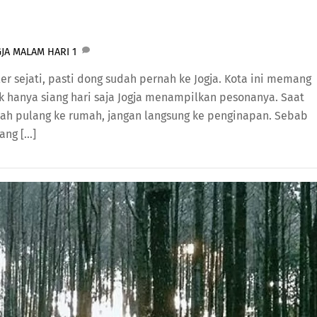
GJA MALAM HARI
1
er sejati, pasti dong sudah pernah ke Jogja. Kota ini memang
k hanya siang hari saja Jogja menampilkan pesonanya. Saat
dah pulang ke rumah, jangan langsung ke penginapan. Sebab
ang […]