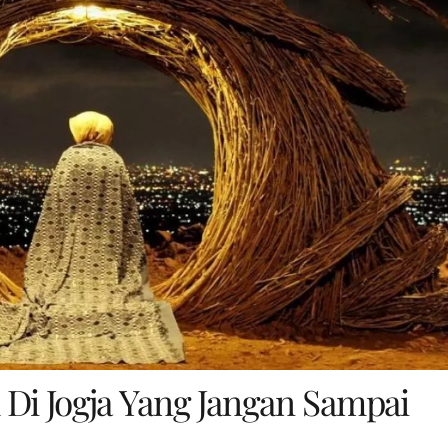
Di Jogja Yang Jangan Sampai