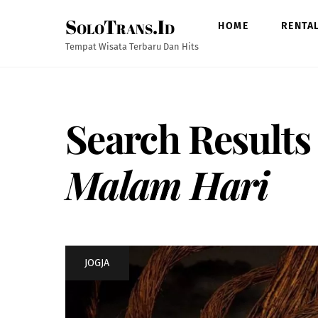
Skip
SoloTrans.Id
to
HOME
RENTA
content
Tempat Wisata Terbaru Dan Hits
Search Results
Malam Hari
JOGJA