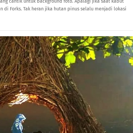
ng cantik untuk background foto. Apalagi jika saat kabut
 di Forks. Tak heran jika hutan pinus selalu menjadi lokasi