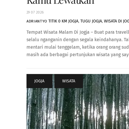
29
07
2026
TITIK 0 KM JOGJA
,
TUGU JOGJA
,
WISATA DI JO
ADRIANTYO
Tempat Wisata Malam Di Jogja – Buat para travell
selalu nganganin dengan segala keindahanya. Ta
mentari mulai tenggelam, ketika orang orang su
masih ada berbagai pertunjukan wisata yang say
JOGJA
,
WISATA