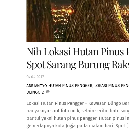
Nih Lokasi Hutan Pinus 
Spot Sarang Burung Rak
04
04
2017
HUTAN PINUS PENGGER
,
LOKASI PINUS PE
ADRIANTYO
DLINGO
2
Lokasi Hutan Pinus Pengger – Kawasan Dlingo Ban
banyaknya spot foto unik, selain seribu batu son
bantul yakni hutan pinus pengger. Hutan pinus i
gemerlapnya kota Jogja pada malam hari. Spot [