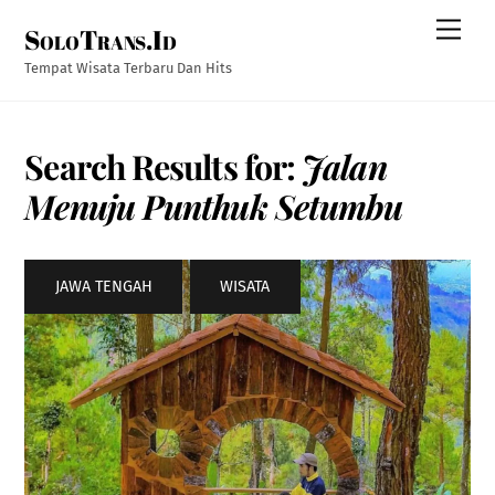
Skip
Men
SoloTrans.Id
to
content
Tempat Wisata Terbaru Dan Hits
Search Results for:
Jalan
Menuju Punthuk Setumbu
JAWA TENGAH
,
WISATA