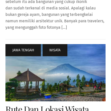
sebelum itu ada bangunan yang cukup ikonik
dan sudah terkenal di media sosial. Apalagi kalau
bukan gereja ayam, bangunan yang terbengkelai
namun memiliki arsitektur unik. Banyak para travelers,
yang mengunggah foto fotonya […]
JAWA TENGAH
,
WISATA
Rute Dan Lokasi Wisata