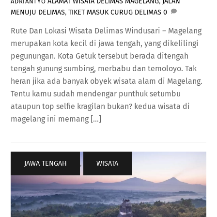
ALAMAT WISATA DELIMAS MAGELANG
,
JALAN
ADRIANTYO
MENUJU DELIMAS
,
TIKET MASUK CURUG DELIMAS
0
Rute Dan Lokasi Wisata Delimas Windusari – Magelang
merupakan kota kecil di jawa tengah, yang dikelilingi
pegunungan. Kota Getuk tersebut berada ditengah
tengah gunung sumbing, merbabu dan temoloyo. Tak
heran jika ada banyak obyek wisata alam di Magelang.
Tentu kamu sudah mendengar punthuk setumbu
ataupun top selfie kragilan bukan? kedua wisata di
magelang ini memang […]
JAWA TENGAH
,
WISATA