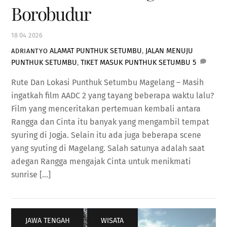
Borobudur
18
04
2026
ALAMAT PUNTHUK SETUMBU
,
JALAN MENUJU
ADRIANTYO
PUNTHUK SETUMBU
,
TIKET MASUK PUNTHUK SETUMBU
5
Rute Dan Lokasi Punthuk Setumbu Magelang – Masih
ingatkah film AADC 2 yang tayang beberapa waktu lalu?
Film yang menceritakan pertemuan kembali antara
Rangga dan Cinta itu banyak yang mengambil tempat
syuring di Jogja. Selain itu ada juga beberapa scene
yang syuting di Magelang. Salah satunya adalah saat
adegan Rangga mengajak Cinta untuk menikmati
sunrise […]
JAWA TENGAH
,
WISATA