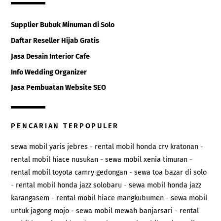
Supplier Bubuk Minuman di Solo
Daftar Reseller Hijab Gratis
Jasa Desain Interior Cafe
Info Wedding Organizer
Jasa Pembuatan Website SEO
PENCARIAN TERPOPULER
sewa mobil yaris jebres
-
rental mobil honda crv kratonan
-
rental mobil hiace nusukan
-
sewa mobil xenia timuran
-
rental mobil toyota camry gedongan
-
sewa toa bazar di solo
-
rental mobil honda jazz solobaru
-
sewa mobil honda jazz
karangasem
-
rental mobil hiace mangkubumen
-
sewa mobil
untuk jagong mojo
-
sewa mobil mewah banjarsari
-
rental