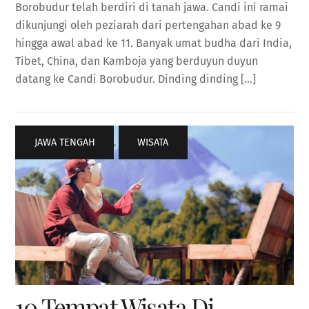
Borobudur telah berdiri di tanah jawa. Candi ini ramai
dikunjungi oleh peziarah dari pertengahan abad ke 9
hingga awal abad ke 11. Banyak umat budha dari India,
Tibet, China, dan Kamboja yang berduyun duyun
datang ke Candi Borobudur. Dinding dinding […]
JAWA TENGAH
,
WISATA
10 Tempat Wisata Di