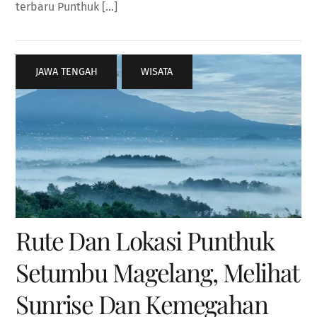
terbaru Punthuk […]
JAWA TENGAH
,
WISATA
Rute Dan Lokasi Punthuk
Setumbu Magelang, Melihat
Sunrise Dan Kemegahan