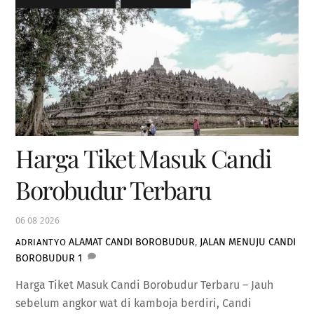
Harga Tiket Masuk Candi
Borobudur Terbaru
06
08
2026
ALAMAT CANDI BOROBUDUR
,
JALAN MENUJU CANDI
ADRIANTYO
BOROBUDUR
1
Harga Tiket Masuk Candi Borobudur Terbaru – Jauh
sebelum angkor wat di kamboja berdiri, Candi