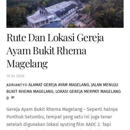
Rute Dan Lokasi Gereja
Ayam Bukit Rhema
Magelang
16
04
2026
ALAMAT GEREJA AYAM MAGELANG
,
JALAN MENUJU
ADRIANTYO
BUKIT RHEMA MAGELANG
,
LOKASI GEREJA MERPATI MAGELANG
0
Gereja Ayam Bukit Rhema Magelang – Seperti halnya
Punthuk Setumbu, tempat yang satu ini juga tenar
setelah digunakan lokasi syuting film AADC 2. Tapi