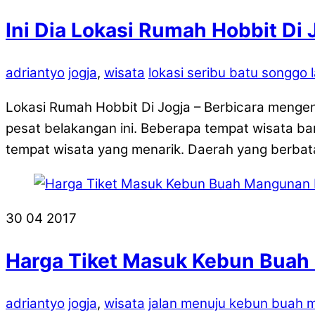
Ini Dia Lokasi Rumah Hobbit Di
adriantyo
jogja
,
wisata
lokasi seribu batu songgo l
Lokasi Rumah Hobbit Di Jogja – Berbicara menge
pesat belakangan ini. Beberapa tempat wisata bar
tempat wisata yang menarik. Daerah yang berbata
30
04
2017
Harga Tiket Masuk Kebun Buah
adriantyo
jogja
,
wisata
jalan menuju kebun buah