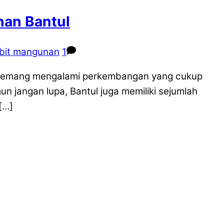
nan Bantul
bbit mangunan
1
go memang mengalami perkembangan yang cukup
n jangan lupa, Bantul juga memiliki sejumlah
[…]