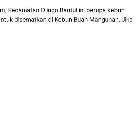
, Kecamatan Dlingo Bantul ini berupa kebun
 untuk disematkan di Kebun Buah Mangunan. Jika