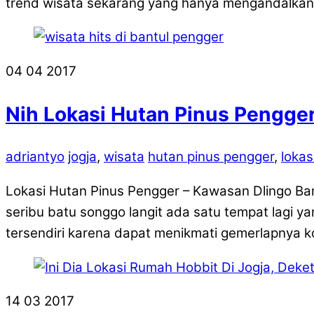
trend wisata sekarang yang hanya mengandalkan s
04
04
2017
Nih Lokasi Hutan Pinus Pengge
adriantyo
jogja
,
wisata
hutan pinus pengger
,
lokas
Lokasi Hutan Pinus Pengger – Kawasan Dlingo Bant
seribu batu songgo langit ada satu tempat lagi yan
tersendiri karena dapat menikmati gemerlapnya k
14
03
2017