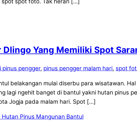
pot spot foto. Tak heran […]
r Dlingo Yang Memiliki Spot Sar
i pinus pengger
,
pinus pengger malam hari
,
spot fo
ul belakangan mulai diserbu para wisatawan. Hal i
g lagi ngehit banget di bantul yakni hutan pinus pe
ota Jogja pada malam hari. Spot […]