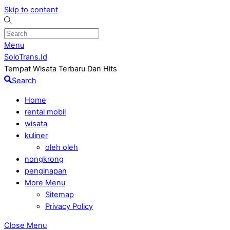
Skip to content
Menu
SoloTrans.Id
Tempat Wisata Terbaru Dan Hits
Search
Home
rental mobil
wisata
kuliner
oleh oleh
nongkrong
penginapan
More Menu
Sitemap
Privacy Policy
Close Menu