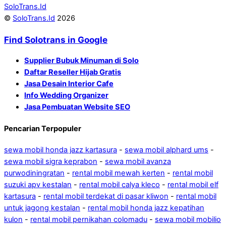
SoloTrans.Id
©
SoloTrans.Id
2026
Find Solotrans in Google
Supplier Bubuk Minuman di Solo
Daftar Reseller Hijab Gratis
Jasa Desain Interior Cafe
Info Wedding Organizer
Jasa Pembuatan Website SEO
Pencarian Terpopuler
sewa mobil honda jazz kartasura
-
sewa mobil alphard ums
-
sewa mobil sigra keprabon
-
sewa mobil avanza
purwodiningratan
-
rental mobil mewah kerten
-
rental mobil
suzuki apv kestalan
-
rental mobil calya kleco
-
rental mobil elf
kartasura
-
rental mobil terdekat di pasar kliwon
-
rental mobil
untuk jagong kestalan
-
rental mobil honda jazz kepatihan
kulon
-
rental mobil pernikahan colomadu
-
sewa mobil mobilio