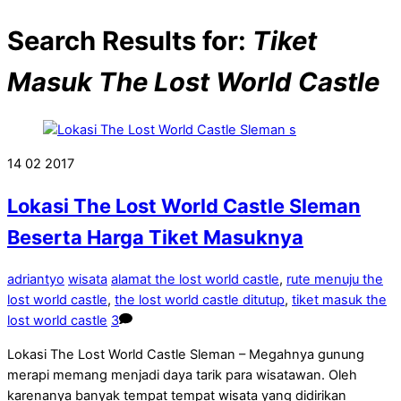
Search Results for:
Tiket
Masuk The Lost World Castle
14
02
2017
Lokasi The Lost World Castle Sleman
Beserta Harga Tiket Masuknya
adriantyo
wisata
alamat the lost world castle
,
rute menuju the
lost world castle
,
the lost world castle ditutup
,
tiket masuk the
lost world castle
3
Lokasi The Lost World Castle Sleman – Megahnya gunung
merapi memang menjadi daya tarik para wisatawan. Oleh
karenanya banyak tempat tempat wisata yang didirikan