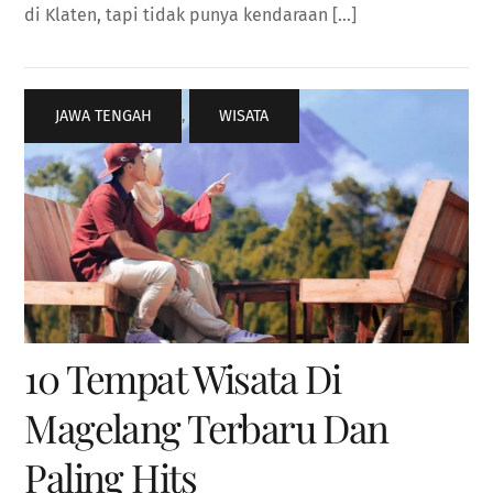
di Klaten, tapi tidak punya kendaraan […]
JAWA TENGAH
,
WISATA
10 Tempat Wisata Di
Magelang Terbaru Dan
Paling Hits