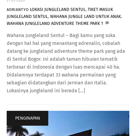
21
05
2026
LOKASI JUNGLELAND SENTUL
,
TIKET MASUK
ADRIANTYO
JUNGLELAND SENTUL
,
WAHANA JUNGLE LAND UNTUK ANAK
,
WAHANA JUNGLELAND ADVENTURE THEME PARK
1
Wahana Jungleland Sentul – Bagi kamu yang suka
dengan hal hal yang menantang adrenalin, cobalah
datang ke jungleland adventure theme park yang ada
di Sentul Bogor. Ini adalah taman hiburan tematik
terbesar di Indonesia dengan luas mencapai 40 ha.
Didalamnya terdapat 33 wahana permainan yang
sebagian didatangkan dari Jerman dan Italia.
Lokasinya jungleland ini berada […]
PENGINAPAN