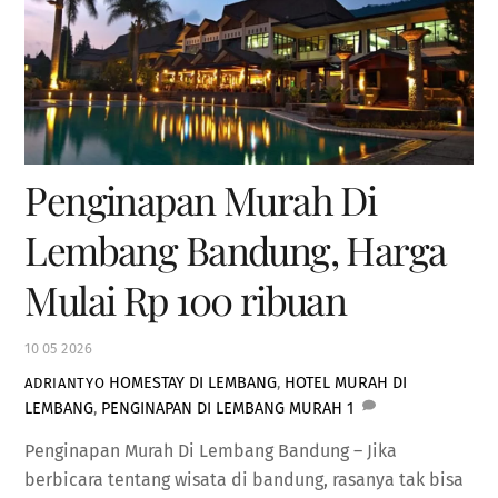
Penginapan Murah Di
Lembang Bandung, Harga
Mulai Rp 100 ribuan
10
05
2026
HOMESTAY DI LEMBANG
,
HOTEL MURAH DI
ADRIANTYO
LEMBANG
,
PENGINAPAN DI LEMBANG MURAH
1
Penginapan Murah Di Lembang Bandung – Jika
berbicara tentang wisata di bandung, rasanya tak bisa