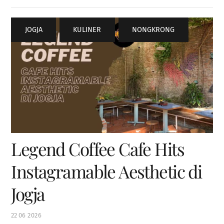
JOGJA
,
KULINER
,
NONGKRONG
Legend Coffee Cafe Hits
Instagramable Aesthetic di
Jogja
22
06
2026