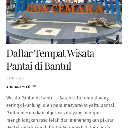
Daftar Tempat Wisata
Pantai di Bantul
03
07
2026
0
ADRIANTYO
Wisata Pantai di bantul – Salah satu tempat yang
sering dikunjungi oleh para masyarakat yaitu pantai.
Pantai merupakan objek wisata yang mampu
menghilangkan rasa lelah dan menenangkan pikiran.
Pantai sudah ada di berbagai daerah di Indonesia.