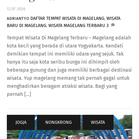
12
07
2026
DAFTAR TEMPAT WISATA DI MAGELANG
,
WISATA
ADRIANTYO
BARU DI MAGELANG
,
WISATA MAGELANG TERBARU
3
Tempat Wisata Di Magelang Terbaru – Magelang adalah
kota kecil yang berada di utara Yogyakarta. Kendati
demikian tempat ini memiliki udara yang sejuk. Tak
hanya itu saja kota seribu bunga ini dihimpit oleh
beberapa gunung dan juga memiliki berbagai destinasi
wisata. Yup magelang memang tak pernah gagal untuk
menghadirkan beragam atraksi wisata. Bagi yang
pernah […]
JOGJA
,
NONGKRONG
,
WISATA