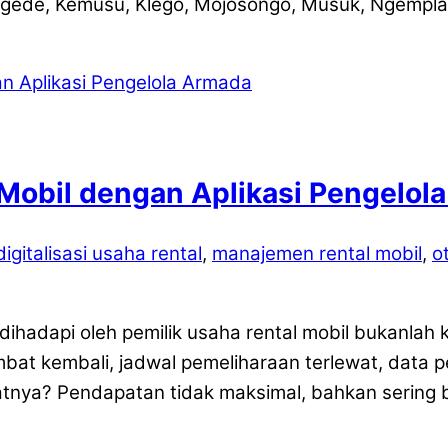
ede, Kemusu, Klego, Mojosongo, Musuk, Ngemplak,
Mobil dengan Aplikasi Pengelol
digitalisasi usaha rental
,
manajemen rental mobil
,
o
ihadapi oleh pemilik usaha rental mobil bukanlah 
mbat kembali, jadwal pemeliharaan terlewat, data
nya? Pendapatan tidak maksimal, bahkan sering boc