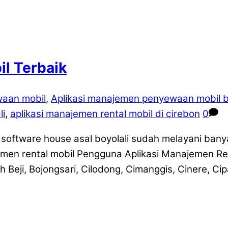
l Terbaik
waan mobil
,
Aplikasi manajemen penyewaan mobil b
li
,
aplikasi manajemen rental mobil di cirebon
0
oftware house asal boyolali sudah melayani banyak 
en rental mobil Pengguna Aplikasi Manajemen Ren
 Beji, Bojongsari, Cilodong, Cimanggis, Cinere, C