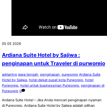
05
05
2026
Ardiana Suite Hotel by Sajiwa :
penginapan untuk Traveler di purworejo
adriantyo
jawa tengah
,
penginapan
,
purworejo
Ardiana Suite
Hotel by Sajiwa
,
hotel dekat pusat kota Purworejo
,
hotel
Purworejo
,
hotel untuk businessman Purworejo
,
penginapan di
Purworejo
0
Ardiana Suite Hotel – Jika Anda mencari penginapan nyaman
di Purworejo, Ardiana Suite Hotel by Sajiwa adalah pilihan