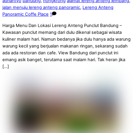
adriantyo
bandung
,
nongkrong
alamat lereng anteng lembang
,
jalan menuju lereng anteng panoramic
,
Lereng Anteng
Panoramic Coffe Place
1
Harga Menu Dan Lokasi Lereng Anteng Punclut Bandung –
Kawasan punclut memang dari dulu dikenal sebagai wisata
kuliner malam hari. Namun bedanya jika dulu hanya ada warung
warung kecil yang berjualan makanan ringan, sekarang sudah
ada ada restoran dan cafe. View Bandung dari punclut ini
emang asik banget, terutama saat malam hari. Tak heran jika
[…]