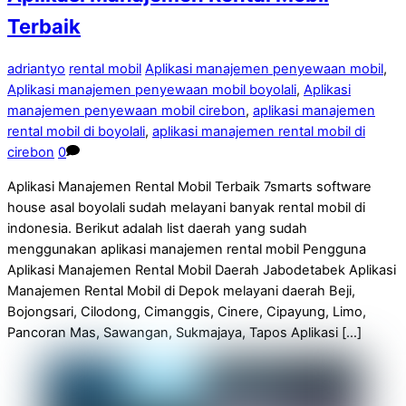
Terbaik
adriantyo
rental mobil
Aplikasi manajemen penyewaan mobil
,
Aplikasi manajemen penyewaan mobil boyolali
,
Aplikasi
manajemen penyewaan mobil cirebon
,
aplikasi manajemen
rental mobil di boyolali
,
aplikasi manajemen rental mobil di
cirebon
0
Aplikasi Manajemen Rental Mobil Terbaik 7smarts software
house asal boyolali sudah melayani banyak rental mobil di
indonesia. Berikut adalah list daerah yang sudah
menggunakan aplikasi manajemen rental mobil Pengguna
Aplikasi Manajemen Rental Mobil Daerah Jabodetabek Aplikasi
Manajemen Rental Mobil di Depok melayani daerah Beji,
Bojongsari, Cilodong, Cimanggis, Cinere, Cipayung, Limo,
Pancoran Mas, Sawangan, Sukmajaya, Tapos Aplikasi […]