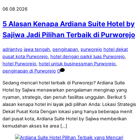
06
08
2026
5 Alasan Kenapa Ardiana Suite Hotel by
Sajiwa Jadi Pilihan Terbaik di Purworejo
adriantyo
jawa tengah
,
penginapan
,
purworejo
hotel dekat
pusat kota Purworejo
,
hotel dengan parkir luas Purworejo
,
hotel Purworejo
,
hotel untuk businessman Purworejo
,
penginapan di Purworejo
0
Sedang mencari hotel terbaik di Purworejo? Ardiana Suite
Hotel by Sajiwa menawarkan pengalaman menginap yang
nyaman, strategis, dan penuh fasilitas unggulan. Berikut 5
alasan kenapa hotel ini layak jadi pilihan Anda: Lokasi Strategis
Dekat Pusat Kota Dengan lokasi yang hanya beberapa menit
dari pusat kota, Ardiana Suite Hotel by Sajiwa memberikan
kemudahan akses ke area […]