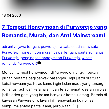
18
04
2026
7 Tempat Honeymoon di Purworejo yang
Romantis, Murah, dan Anti Mainstream!
adriantyo
jawa tengah
,
purworejo
,
wisata
destinasi wisata
Purworejo
,
honeymoon murah Jawa Tengah
,
pantai romantis
Purworejo
,
penginapan honeymoon Purworejo
,
wisata
romantis Purworejo
0
Mencari tempat honeymoon di Purworejo mungkin bukan
pilihan pertama bagi banyak pasangan. Tapi justru di situlah
keistimewaannya. Kalau kamu ingin bulan madu yang tenang,
romantis, jauh dari keramaian, dan tetap hemat, daerah ini bisa
jadi hidden gem yang belum banyak diketahui orang. Berada di
kawasan Purworejo, wilayah ini menawarkan kombinasi
sempurna antara pantai alami, perbukitan, […]