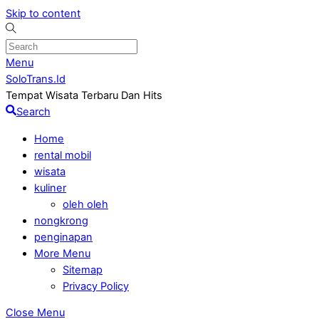
Skip to content
Menu
SoloTrans.Id
Tempat Wisata Terbaru Dan Hits
Search
Home
rental mobil
wisata
kuliner
oleh oleh
nongkrong
penginapan
More Menu
Sitemap
Privacy Policy
Close Menu