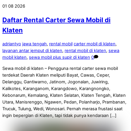
01
08
2026
Daftar Rental Carter Sewa Mobil di
Klaten
adriantyo
jawa tengah
,
rental mobil
carter mobil di klaten
,
layanan antar jemput di klaten
,
rental mobil di klaten
,
sewa
mobil klaten
,
sewa mobil plus supir di klaten
0
Sewa mobil di klaten – Pengguna rental carter sewa mobil
terdekat Daerah Klaten meliputi Bayat, Cawas, Ceper,
Delanggu, Gantiwarno, Jatinom, Jogonalan, Juwiring,
Kalikotes, Karanganom, Karangdowo, Karangnongko,
Kebonarum, Kemalang, Klaten Selatan, Klaten Tengah, Klaten
Utara, Manisrenggo, Ngawen, Pedan, Polanharjo, Prambanan,
Trucuk, Tulung, Wedi, Wonosari. Pernah merasa frustasi saat
ingin bepergian di Klaten, tapi tidak punya kendaraan […]