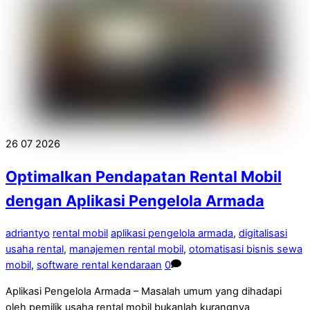
26
07
2026
Optimalkan Pendapatan Rental Mobil
dengan Aplikasi Pengelola Armada
adriantyo
rental mobil
aplikasi pengelola armada
,
digitalisasi
usaha rental
,
manajemen rental mobil
,
otomatisasi bisnis sewa
mobil
,
software rental kendaraan
0
Aplikasi Pengelola Armada – Masalah umum yang dihadapi
oleh pemilik usaha rental mobil bukanlah kurangnya