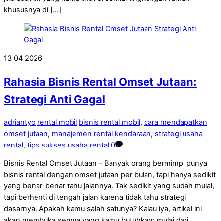
khususnya di […]
13
04
2026
Rahasia Bisnis Rental Omset Jutaan:
Strategi Anti Gagal
adriantyo
rental mobil
bisnis rental mobil
,
cara mendapatkan
omset jutaan
,
manajemen rental kendaraan
,
strategi usaha
rental
,
tips sukses usaha rental
0
Bisnis Rental Omset Jutaan – Banyak orang bermimpi punya
bisnis rental dengan omset jutaan per bulan, tapi hanya sedikit
yang benar-benar tahu jalannya. Tak sedikit yang sudah mulai,
tapi berhenti di tengah jalan karena tidak tahu strategi
dasarnya. Apakah kamu salah satunya? Kalau iya, artikel ini
akan membuka semua yang kamu butuhkan: mulai dari