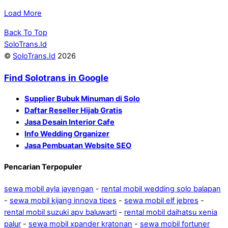
Load More
Back To Top
SoloTrans.Id
©
SoloTrans.Id
2026
Find Solotrans in Google
Supplier Bubuk Minuman di Solo
Daftar Reseller Hijab Gratis
Jasa Desain Interior Cafe
Info Wedding Organizer
Jasa Pembuatan Website SEO
Pencarian Terpopuler
sewa mobil ayla jayengan
-
rental mobil wedding solo balapan
-
sewa mobil kijang innova tipes
-
sewa mobil elf jebres
-
rental mobil suzuki apv baluwarti
-
rental mobil daihatsu xenia
palur
-
sewa mobil xpander kratonan
-
sewa mobil fortuner