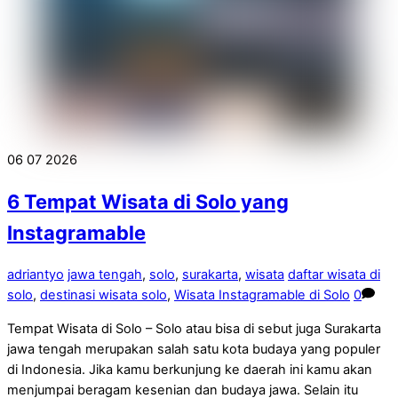
06
07
2026
6 Tempat Wisata di Solo yang
Instagramable
adriantyo
jawa tengah
,
solo
,
surakarta
,
wisata
daftar wisata di
solo
,
destinasi wisata solo
,
Wisata Instagramable di Solo
0
Tempat Wisata di Solo – Solo atau bisa di sebut juga Surakarta
jawa tengah merupakan salah satu kota budaya yang populer
di Indonesia. Jika kamu berkunjung ke daerah ini kamu akan
menjumpai beragam kesenian dan budaya jawa. Selain itu