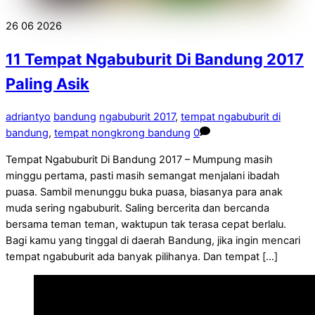
26
06
2026
11 Tempat Ngabuburit Di Bandung 2017
Paling Asik
adriantyo
bandung
ngabuburit 2017
,
tempat ngabuburit di
bandung
,
tempat nongkrong bandung
0
Tempat Ngabuburit Di Bandung 2017 – Mumpung masih
minggu pertama, pasti masih semangat menjalani ibadah
puasa. Sambil menunggu buka puasa, biasanya para anak
muda sering ngabuburit. Saling bercerita dan bercanda
bersama teman teman, waktupun tak terasa cepat berlalu.
Bagi kamu yang tinggal di daerah Bandung, jika ingin mencari
tempat ngabuburit ada banyak pilihanya. Dan tempat […]