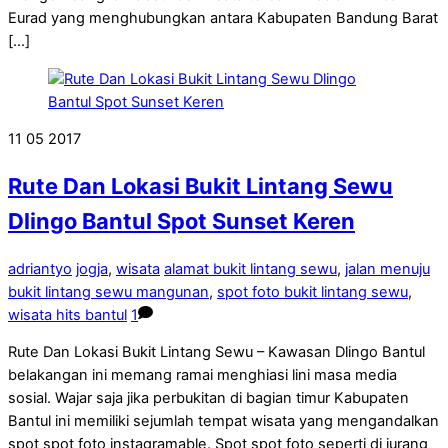
Eurad yang menghubungkan antara Kabupaten Bandung Barat
[…]
11
05
2017
Rute Dan Lokasi Bukit Lintang Sewu
Dlingo Bantul Spot Sunset Keren
adriantyo
jogja
,
wisata
alamat bukit lintang sewu
,
jalan menuju
bukit lintang sewu mangunan
,
spot foto bukit lintang sewu
,
wisata hits bantul
1
Rute Dan Lokasi Bukit Lintang Sewu – Kawasan Dlingo Bantul
belakangan ini memang ramai menghiasi lini masa media
sosial. Wajar saja jika perbukitan di bagian timur Kabupaten
Bantul ini memiliki sejumlah tempat wisata yang mengandalkan
spot spot foto instagramable. Spot spot foto seperti di jurang