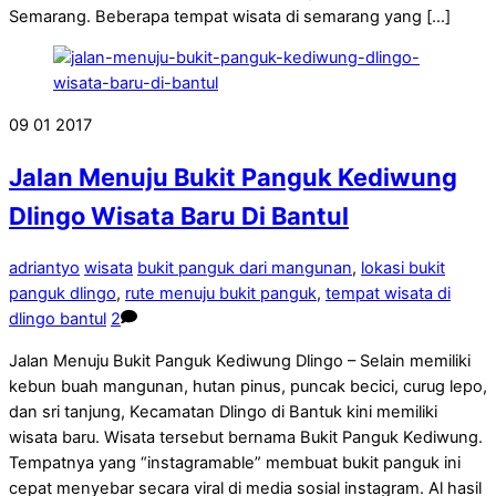
Semarang. Beberapa tempat wisata di semarang yang […]
09
01
2017
Jalan Menuju Bukit Panguk Kediwung
Dlingo Wisata Baru Di Bantul
adriantyo
wisata
bukit panguk dari mangunan
,
lokasi bukit
panguk dlingo
,
rute menuju bukit panguk
,
tempat wisata di
dlingo bantul
2
Jalan Menuju Bukit Panguk Kediwung Dlingo – Selain memiliki
kebun buah mangunan, hutan pinus, puncak becici, curug lepo,
dan sri tanjung, Kecamatan Dlingo di Bantuk kini memiliki
wisata baru. Wisata tersebut bernama Bukit Panguk Kediwung.
Tempatnya yang “instagramable” membuat bukit panguk ini
cepat menyebar secara viral di media sosial instagram. Al hasil