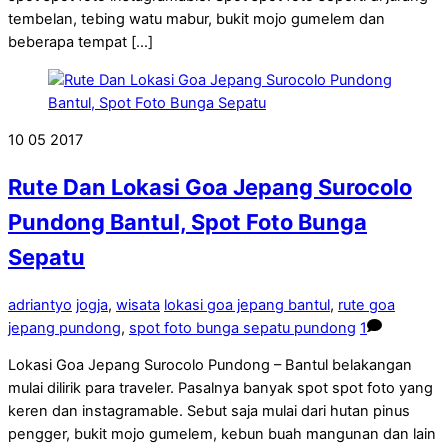
tembelan, tebing watu mabur, bukit mojo gumelem dan
beberapa tempat […]
10
05
2017
Rute Dan Lokasi Goa Jepang Surocolo
Pundong Bantul, Spot Foto Bunga
Sepatu
adriantyo
jogja
,
wisata
lokasi goa jepang bantul
,
rute goa
jepang pundong
,
spot foto bunga sepatu pundong
1
Lokasi Goa Jepang Surocolo Pundong – Bantul belakangan
mulai dilirik para traveler. Pasalnya banyak spot spot foto yang
keren dan instagramable. Sebut saja mulai dari hutan pinus
pengger, bukit mojo gumelem, kebun buah mangunan dan lain