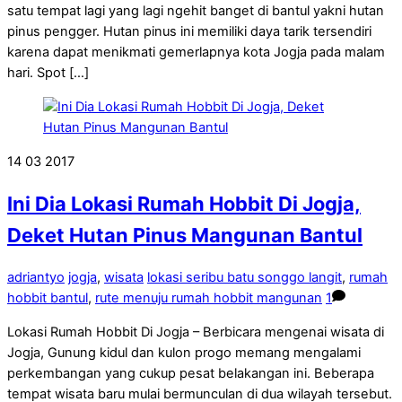
satu tempat lagi yang lagi ngehit banget di bantul yakni hutan
pinus pengger. Hutan pinus ini memiliki daya tarik tersendiri
karena dapat menikmati gemerlapnya kota Jogja pada malam
hari. Spot […]
14
03
2017
Ini Dia Lokasi Rumah Hobbit Di Jogja,
Deket Hutan Pinus Mangunan Bantul
adriantyo
jogja
,
wisata
lokasi seribu batu songgo langit
,
rumah
hobbit bantul
,
rute menuju rumah hobbit mangunan
1
Lokasi Rumah Hobbit Di Jogja – Berbicara mengenai wisata di
Jogja, Gunung kidul dan kulon progo memang mengalami
perkembangan yang cukup pesat belakangan ini. Beberapa
tempat wisata baru mulai bermunculan di dua wilayah tersebut.