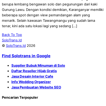
berupa lembang bengawan solo dan pegunungan dari kaki
Gunung Lawu. Dengan kondisi demikian, Karanganyar memiliki
beberapa spot dengan view pemandangan alam yang
menarik. Selain kawasan Tawangmangu yang sudah lama
tenar, kini ada satu lokasi lagi yang sedang […]
Back To Top
SoloTrans.Id
©
SoloTrans.Id
2026
Find Solotrans in Google
Supplier Bubuk Minuman di Solo
Daftar Reseller Hijab Gratis
Jasa Desain Interior Cafe
Info Wedding Organizer
Jasa Pembuatan Website SEO
Pencarian Terpopuler