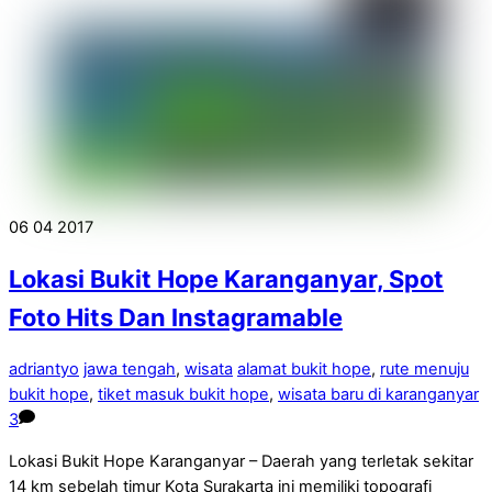
06
04
2017
Lokasi Bukit Hope Karanganyar, Spot
Foto Hits Dan Instagramable
adriantyo
jawa tengah
,
wisata
alamat bukit hope
,
rute menuju
bukit hope
,
tiket masuk bukit hope
,
wisata baru di karanganyar
3
Lokasi Bukit Hope Karanganyar – Daerah yang terletak sekitar
14 km sebelah timur Kota Surakarta ini memiliki topografi