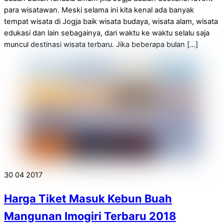
para wisatawan. Meski selama ini kita kenal ada banyak
tempat wisata di Jogja baik wisata budaya, wisata alam, wisata
edukasi dan lain sebagainya, dari waktu ke waktu selalu saja
muncul destinasi wisata terbaru. Jika beberapa bulan […]
30
04
2017
Harga Tiket Masuk Kebun Buah
Mangunan Imogiri Terbaru 2018