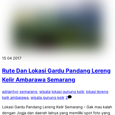
15
04
2017
Rute Dan Lokasi Gardu Pandang Lereng
Kelir Ambarawa Semarang
adriantyo
semarang
,
wisata
lokasi gunung kelir
,
lokasi lereng
kelir ambarawa
,
wisata gunung kelir
2
Lokasi Gardu Pandang Lereng Kelir Semarang – Gak mau kalah
dengan Jogja dan daerah lainya yang memiliki spot foto yang