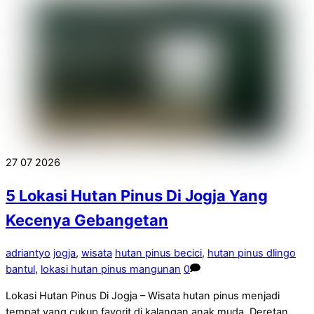
27
07
2026
5 Lokasi Hutan Pinus Di Jogja Yang
Kecenya Gebangetan
adriantyo
jogja
,
wisata
hutan pinus becici
,
hutan pinus dlingo
bantul
,
lokasi hutan pinus mangunan
0
Lokasi Hutan Pinus Di Jogja – Wisata hutan pinus menjadi
tempat yang cukup favorit di kalangan anak muda. Deretan