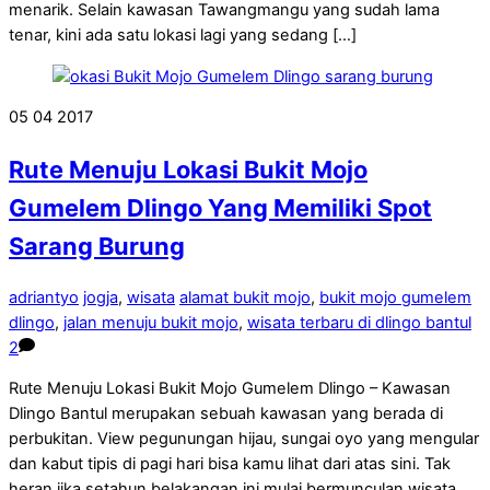
menarik. Selain kawasan Tawangmangu yang sudah lama
tenar, kini ada satu lokasi lagi yang sedang […]
05
04
2017
Rute Menuju Lokasi Bukit Mojo
Gumelem Dlingo Yang Memiliki Spot
Sarang Burung
adriantyo
jogja
,
wisata
alamat bukit mojo
,
bukit mojo gumelem
dlingo
,
jalan menuju bukit mojo
,
wisata terbaru di dlingo bantul
2
Rute Menuju Lokasi Bukit Mojo Gumelem Dlingo – Kawasan
Dlingo Bantul merupakan sebuah kawasan yang berada di
perbukitan. View pegunungan hijau, sungai oyo yang mengular
dan kabut tipis di pagi hari bisa kamu lihat dari atas sini. Tak
heran jika setahun belakangan ini mulai bermunculan wisata