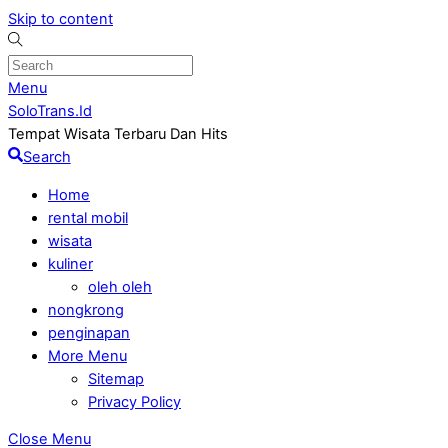
Skip to content
Menu
SoloTrans.Id
Tempat Wisata Terbaru Dan Hits
Search
Home
rental mobil
wisata
kuliner
oleh oleh
nongkrong
penginapan
More Menu
Sitemap
Privacy Policy
Close Menu