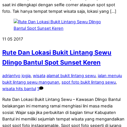
saat ini dilengkapi dengan selfie corner ataupun spot spot
foto. Tak hanya tempat tempat wisata saja, lokasi yang […]
11
05
2017
Rute Dan Lokasi Bukit Lintang Sewu
Dlingo Bantul Spot Sunset Keren
adriantyo
jogja
,
wisata
alamat bukit lintang sewu
,
jalan menuju
bukit lintang sewu mangunan
,
spot foto bukit lintang sewu
,
wisata hits bantul
1
Rute Dan Lokasi Bukit Lintang Sewu – Kawasan Dlingo Bantul
belakangan ini memang ramai menghiasi lini masa media
sosial. Wajar saja jika perbukitan di bagian timur Kabupaten
Bantul ini memiliki sejumlah tempat wisata yang mengandalkan
spot spot foto instagramable. Spot spot foto seperti di jurang