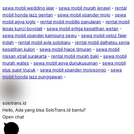
sewa mobil wedding jajar
-
sewa mobil murah jenawi
-
rental
mobil honda jazz gentan
-
sewa mobil xpander mojo
-
sewa
mobil agya joglo
-
rental mobil mobilio panularan
-
rental mobil
lepas kunci boyolali
-
sewa mobil ertiga kepatihan wetan
-
sewa mobil xpander kampung sewu
-
sewa mobil veloz fajar
indah
-
rental mobil ayla solobaru
-
rental mobil daihatsu xenia
kepatihan kulon
-
sewa mobil hiace timuran
-
sewa mobil
nissan xtrail surakarta
-
rental mobil murah baki
-
sewa mobil
murah wates
-
sewa mobil agya dunukusuman
-
sewa mobil
plus supir trucuk
-
sewa mobil xpander mojosongo
-
sewa
mobil honda jazz punggawan
-
solotrans.id
Hello, Ada yang bisa SoloTrans.Id bantu?
Open chat