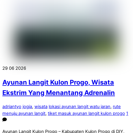
29
06
2026
Ayunan Langit Kulon Progo, Wisata
Ekstrim Yang Menantang Adrenalin
adriantyo
jogja
,
wisata
lokasi ayunan langit watu jaran
,
rute
menuju ayunan langit
,
tiket masuk ayunan langit kulon progo
1
Ayunan Langit Kulon Progo – Kabupaten Kulon Progo di DIY,