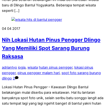
baru di Dlingo Bantul Yogyakarta. Beberapa tempat wisata
seperti […]
04
04
2017
Nih Lokasi Hutan Pinus Pengger Dlingo
Yang Memiliki Spot Sarang Burung
Raksasa
adriantyo
jogja
,
wisata
hutan pinus pengger
,
lokasi pinus
pengger
,
pinus pengger malam hari
,
spot foto sarang burung
dlingo
2
Lokasi Hutan Pinus Pengger – Kawasan Dlingo Bantul
belakangan mulai diserbu para wisatawan. Hal itu lantaran
banyaknya spot foto unik, selain seribu batu songgo langit ada
satu tempat lagi yang lagi ngehit banget di bantul yakni hutan