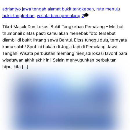
adriantyo
jawa tengah
alamat bukit tangkeban
,
rute menuju
bukit tangkeban
,
wisata baru pemalang
2
Tiket Masuk Dan Lokasi Bukit Tangkeban Pemalang – Melihat
thumbnail diatas pasti kamu akan menebak foto tersebut
diambil di bukit lintang sewu Bantul. Eitss tunggu dulu, ternyata
kamu salah! Spot ini bukan di Jogja tapi di Pemalang Jawa
Tengah. Wisata perbukitan memang menjadi lokasi favorit para
wisatawan akhir akhir ini. Selain menyuguhkan perbukitan
hijau, kita […]