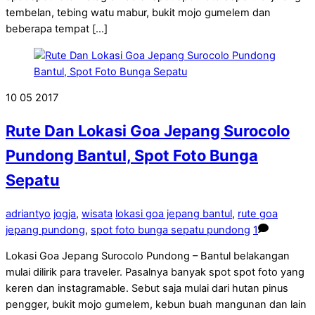
tembelan, tebing watu mabur, bukit mojo gumelem dan
beberapa tempat […]
10
05
2017
Rute Dan Lokasi Goa Jepang Surocolo
Pundong Bantul, Spot Foto Bunga
Sepatu
adriantyo
jogja
,
wisata
lokasi goa jepang bantul
,
rute goa
jepang pundong
,
spot foto bunga sepatu pundong
1
Lokasi Goa Jepang Surocolo Pundong – Bantul belakangan
mulai dilirik para traveler. Pasalnya banyak spot spot foto yang
keren dan instagramable. Sebut saja mulai dari hutan pinus
pengger, bukit mojo gumelem, kebun buah mangunan dan lain