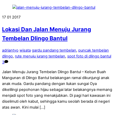
17
01
2017
Lokasi Dan Jalan Menuju Jurang
Tembelan Dlingo Bantul
adriantyo
wisata
gardu pandang tembelan
,
puncak tembelan
dlingo
,
rute menuju jurang tembelan
,
spot foto di dlingo bantul
3
Jalan Menuju Jurang Tembelan Dlingo Bantul – Kebun Buah
Mangunan di Dlingo Bantul belakangan ramai dikunjungi anak
anak muda. Gardu pandang dengan liukan sungai Oya
dikelilingi pepohonan hijau sebagai latar belakangnya memang
menjadi spot foto yang menakjubkan. Di pagi hari kawasan ini
diselimuti oleh kabut, sehingga kamu seolah berada di negeri
atas awan. Kini mulai […]